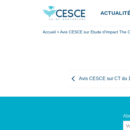
Passer
au
ACTUALIT
contenu
Accueil
>
Avis CESCE sur Etude d’Impact The C
Avis CESCE sur CT du 12
Abo