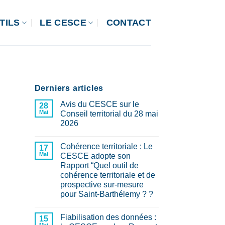
TILS
LE CESCE
CONTACT
Derniers articles
Avis du CESCE sur le
28
Mai
Conseil territorial du 28 mai
2026
Aucun
commentaire
Cohérence territoriale : Le
sur
17
Avis
Mai
CESCE adopte son
du
Rapport “Quel outil de
CESCE
sur
cohérence territoriale et de
le
prospective sur-mesure
Conseil
territorial
pour Saint-Barthélemy ? ?
du
Aucun
28
commentaire
mai
Fiabilisation des données :
sur
15
2026
Cohérence