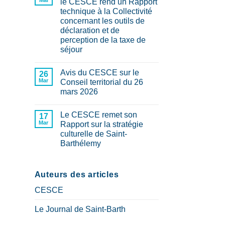
Mai
le CESCE rend un Rapport
territoriale
technique à la Collectivité
:
Le
concernant les outils de
CESCE
déclaration et de
adopte
son
perception de la taxe de
Rapport
séjour
“Quel
outil
Aucun
de
commentaire
cohérence
Avis du CESCE sur le
sur
26
territoriale
Fiabilisation
Mar
Conseil territorial du 26
et
des
de
mars 2026
données
prospective
:
Aucun
sur-
le
commentaire
mesure
CESCE
Le CESCE remet son
sur
17
pour
rend
Avis
Mar
Saint-
Rapport sur la stratégie
un
du
Barthélemy
Rapport
culturelle de Saint-
CESCE
?
technique
sur
?
Barthélemy
à
le
la
Conseil
Aucun
Collectivité
territorial
commentaire
concernant
sur
du
les
Le
Auteurs des articles
26
outils
CESCE
mars
de
remet
2026
CESCE
déclaration
son
et
Rapport
de
sur
Le Journal de Saint-Barth
perception
la
de
stratégie
la