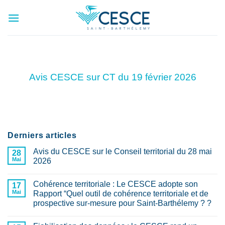
Passer
au
contenu
Avis CESCE sur CT du 19 février 2026
Derniers articles
Avis du CESCE sur le Conseil territorial du 28 mai
28
Mai
2026
Aucun
commentaire
Cohérence territoriale : Le CESCE adopte son
sur
17
Avis
Mai
Rapport “Quel outil de cohérence territoriale et de
du
prospective sur-mesure pour Saint-Barthélemy ? ?
CESCE
sur
Aucun
le
commentaire
Conseil