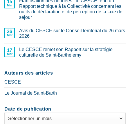
Fiabilisation des données : le CESCE rend un
sur
15
territorial
Cohérence
Mai
Rapport technique à la Collectivité concernant les
du
territoriale
28
outils de déclaration et de perception de la taxe de
:
mai
Le
séjour
2026
CESCE
adopte
Aucun
son
commentaire
Avis du CESCE sur le Conseil territorial du 26 mars
sur
26
Rapport
Fiabilisation
“Quel
Mar
2026
des
outil
données
de
Aucun
:
cohérence
commentaire
Le CESCE remet son Rapport sur la stratégie
le
sur
17
territoriale
CESCE
Avis
et
Mar
culturelle de Saint-Barthélemy
rend
du
de
un
CESCE
prospective
Aucun
Rapport
sur
sur-
commentaire
technique
le
sur
mesure
à
Conseil
Le
Auteurs des articles
pour
la
territorial
CESCE
Saint-
Collectivité
du
remet
Barthélemy
CESCE
concernant
26
son
?
les
mars
Rapport
?
outils
2026
sur
Le Journal de Saint-Barth
de
la
déclaration
stratégie
et
culturelle
de
de
Date de publication
perception
Saint-
de
Barthélemy
Date
la
taxe
de
de
publication
séjour