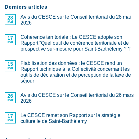
Derniers articles
Avis du CESCE sur le Conseil territorial du 28 mai
28
Mai
2026
Aucun
commentaire
Cohérence territoriale : Le CESCE adopte son
sur
17
Avis
Mai
Rapport “Quel outil de cohérence territoriale et de
du
prospective sur-mesure pour Saint-Barthélemy ? ?
CESCE
sur
Aucun
le
commentaire
Conseil
Fiabilisation des données : le CESCE rend un
sur
15
territorial
Cohérence
Mai
Rapport technique à la Collectivité concernant les
du
territoriale
28
outils de déclaration et de perception de la taxe de
:
mai
Le
séjour
2026
CESCE
adopte
Aucun
son
commentaire
Avis du CESCE sur le Conseil territorial du 26 mars
sur
26
Rapport
Fiabilisation
“Quel
Mar
2026
des
outil
données
de
Aucun
:
cohérence
commentaire
Le CESCE remet son Rapport sur la stratégie
le
sur
17
territoriale
CESCE
Avis
et
Mar
culturelle de Saint-Barthélemy
rend
du
de
un
CESCE
prospective
Aucun
Rapport
sur
sur-
commentaire
technique
le
sur
mesure