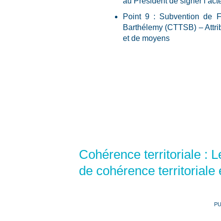
au Président de signer l’act
Point 9 : Subvention de 
Barthélemy (CTTSB) – Attrib
et de moyens
Cohérence territoriale :
de cohérence territoriale
PU