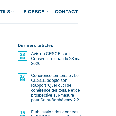
TILS
LE CESCE
CONTACT
Derniers articles
Avis du CESCE sur le
28
Mai
Conseil territorial du 28 mai
2026
Aucun
commentaire
Cohérence territoriale : Le
sur
17
Avis
Mai
CESCE adopte son
du
Rapport “Quel outil de
CESCE
sur
cohérence territoriale et de
le
prospective sur-mesure
Conseil
territorial
pour Saint-Barthélemy ? ?
du
Aucun
28
commentaire
mai
Fiabilisation des données :
sur
15
2026
Cohérence