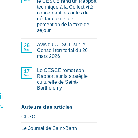
Mai
le CESCE rend un Rapport
territoriale
technique à la Collectivité
:
Le
concernant les outils de
CESCE
déclaration et de
adopte
son
perception de la taxe de
Rapport
séjour
“Quel
outil
Aucun
de
commentaire
cohérence
Avis du CESCE sur le
sur
26
territoriale
Fiabilisation
Mar
Conseil territorial du 26
et
des
de
mars 2026
données
prospective
:
Aucun
sur-
le
commentaire
mesure
CESCE
Le CESCE remet son
sur
17
pour
rend
Avis
Mar
Saint-
Rapport sur la stratégie
un
du
Barthélemy
Rapport
culturelle de Saint-
CESCE
?
technique
sur
?
Barthélemy
à
le
la
l
Conseil
Aucun
Collectivité
territorial
commentaire
concernant
sur
du
-
les
Le
Auteurs des articles
26
outils
CESCE
mars
de
remet
2026
CESCE
déclaration
son
et
Rapport
de
sur
Le Journal de Saint-Barth
perception
la
de
stratégie
la